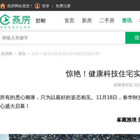
燕房网欢迎您！
登录
|
免费注册
首页
新房
二手房
资讯
邯郸
搜
燕房网
>
资讯
>
惊艳！健康科技住宅实体样板间亮相邯郸！
惊艳！健康科技住宅
邯郸透明说
202
所有的悉心雕琢，只为以最好的姿态相见。11月18日，春华秋
心盛大启幕！
峯藏雅境 