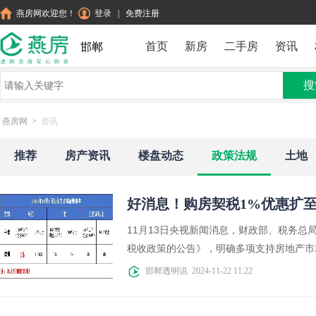
燕房网欢迎您！
登录
|
免费注册
首页
新房
二手房
资讯
邯郸
搜
燕房网
>
资讯
推荐
房产资讯
楼盘动态
政策法规
土地
好消息！购房契税1%优惠扩至
11月13日央视新闻消息，财政部、税务
税收政策的公告》，明确多项支持房地产市场
邯郸透明说
2024-11-22 11:22