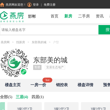
燕房网欢迎您！
登录
|
免费注册
首页
新房
二手房
资讯
邯郸
搜
燕房网
>
找新房
>
东部美的城
>
户型
东部美的城
售罄
宜居生态地产
楼盘主页
一房一价
销控表
楼盘详情
预
全部(5)
三居(4)
四居(1)
3室2厅2卫
3室2厅2卫
3室2厅1卫