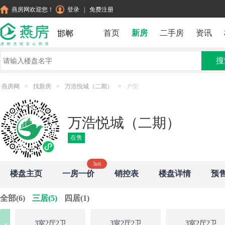
燕房网欢迎您！
登录
|
免费注册
首页
新房
二手房
资讯
邯郸
搜
燕房网
>
找新房
>
万浩悦城（二期）
>
户型
万浩悦城（二期）
在售
楼盘主页
一房一价
销控表
楼盘详情
预
全部(6)
三居(5)
四居(1)
3室2厅2卫
3室2厅2卫
3室2厅2卫