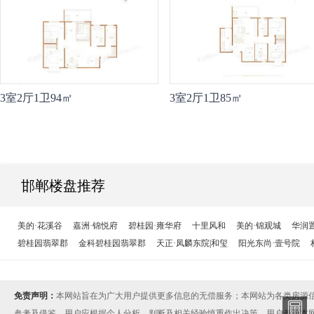
3室2厅1卫94㎡
3室2厅1卫85㎡
邯郸楼盘推荐
美的·花溪谷
嘉洲·锦悦府
碧桂园·雍华府
十里风和
美的·锦观城
华润
碧桂园翡翠郡
金科碧桂园翡翠郡
天正·凤麟东院|和玺
阳光东尚·壹号院
免责声明：
本网站旨在为广大用户提供更多信息的无偿服务；本网站为各类房源
参考及借鉴，用户应根据个人分析、判断及相关经验慎重作出决策。用户参考本