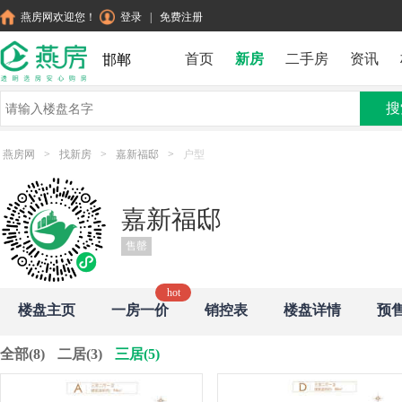
燕房网欢迎您！
登录
|
免费注册
首页
新房
二手房
资讯
邯郸
搜
燕房网
>
找新房
>
嘉新福邸
>
户型
嘉新福邸
售罄
楼盘主页
一房一价
销控表
楼盘详情
预
全部(8)
二居(3)
三居(5)