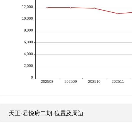
天正·君悦府二期
·位置及周边