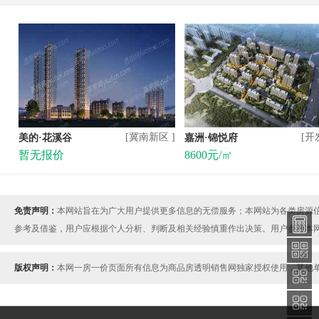
[冀南新区 ]
[开
美的·花溪谷
嘉洲·锦悦府
暂无报价
8600元/㎡
免责声明：
本网站旨在为广大用户提供更多信息的无偿服务；本网站为各类房源
参考及借鉴，用户应根据个人分析、判断及相关经验慎重作出决策。用户参考本
版权声明：
本网一房一价页面所有信息为商品房透明销售网独家授权使用，其他