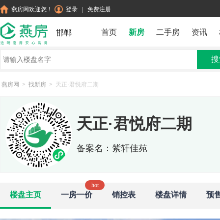
燕房网欢迎您！
登录
|
免费注册
首页
新房
二手房
资讯
邯郸
搜
燕房网
>
找新房
>
天正·君悦府二期
天正·君悦府二期
备案名：紫轩佳苑
楼盘主页
一房一价
销控表
楼盘详情
预