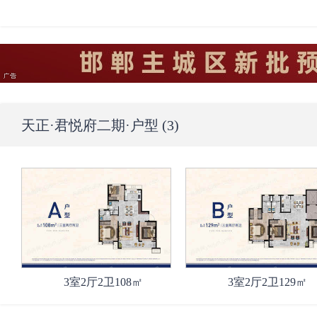
天正·君悦府二期
·户型 (3)
3室2厅2卫108㎡
3室2厅2卫129㎡