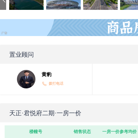
置业顾问
黄豹
拨打电话
天正·君悦府二期
·一房一价
楼幢号
销售状态
一房一价参考均价