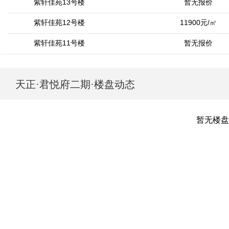
紫轩佳苑13号楼
暂无报价
紫轩佳苑12号楼
11900元/㎡
紫轩佳苑11号楼
暂无报价
天正·君悦府二期
·楼盘动态
暂无楼盘